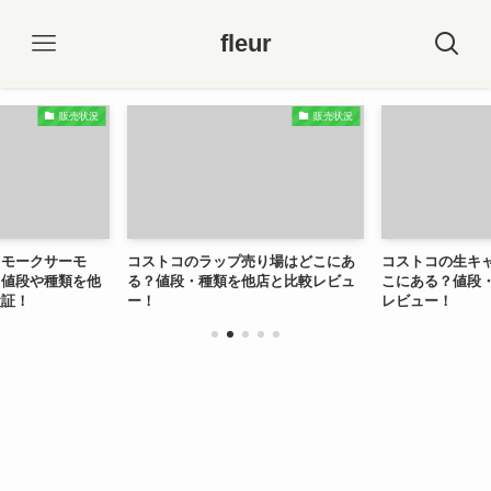
fleur
販売状況
販売状況
スモークサーモ
コストコのラップ売り場はどこにあ
コストコの生キ
？値段や種類を他
る？値段・種類を他店と比較レビュ
こにある？値段
検証！
ー！
レビュー！